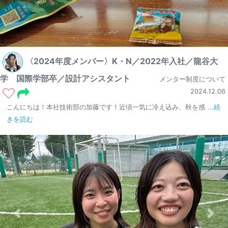
〈2024年度メンバー〉K・N／2022年入社／龍谷大
学 国際学部卒／設計アシスタント
メンター制度について
2024.12.06
こんにちは！本社技術部の加藤です！近頃一気に冷え込み、秋を感
...続
きを読む