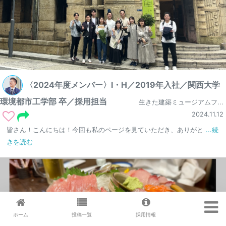
〈2024年度メンバー〉I・H／2019年入社／関西大学
環境都市工学部 卒／採用担当
生きた建築ミュージアムフ...
2024.11.12
皆さん！こんにちは！今回も私のページを見ていただき、ありがと
...続
きを読む
ホーム
投稿一覧
採用情報