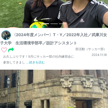
〈2024年度メンバー〉T・Y／2022年入社／武庫川女
子大学 生活環境学部卒／設計アシスタント
部活動（サッカー部）
2024.11.18
お久しぶりです！9月にサッカー部の社内練習会に
参加してきまし
...続きを読む