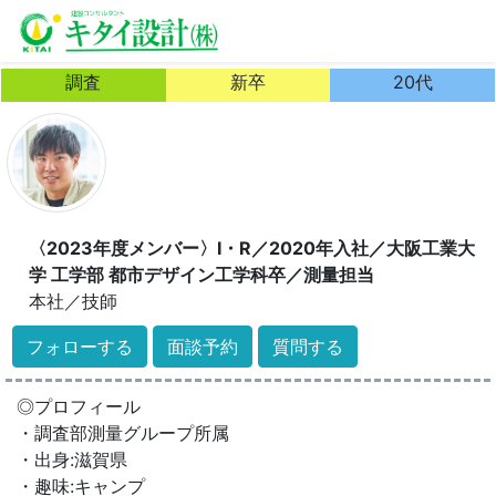
調査
新卒
20代
〈2023年度メンバー〉I・R／2020年入社／大阪工業大
学 工学部 都市デザイン工学科卒／測量担当
本社
／
技師
フォローする
面談予約
質問する
◎プロフィール
・調査部測量グループ所属
・出身:滋賀県
・趣味:キャンプ